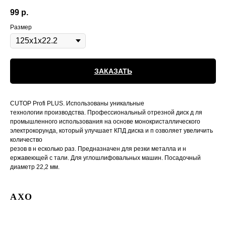
99
р.
Размер
ЗАКАЗАТЬ
CUTOP Profi PLUS. Использованы уникальные
технологии производства. Профессиональный отрезной диск д ля
промышленного использования на основе монокристаллического
электрокорунда, который улучшает КПД диска и п озволяет увеличить
количество
резов в н есколько раз. Предназначен для резки металла и н
ержавеющей с тали. Для углошлифовальных машин. Посадочный
диаметр 22,2 мм.
АХО